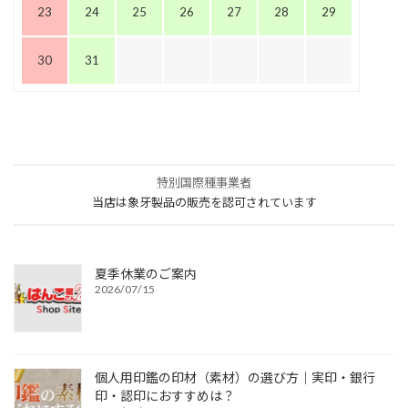
23
24
25
26
27
28
29
30
31
特別国際種事業者
当店は象牙製品の販売を認可されています
夏季休業のご案内
2026/07/15
個人用印鑑の印材（素材）の選び方｜実印・銀行
印・認印におすすめは？