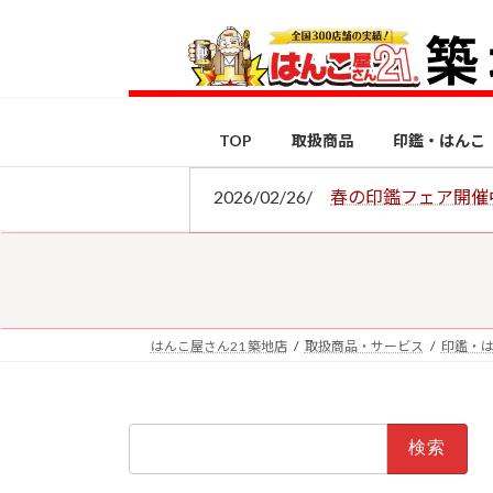
コ
ナ
ン
ビ
テ
ゲ
ン
ー
ツ
シ
TOP
取扱商品
印鑑・はんこ
へ
ョ
ス
ン
2026/02/26/
春の印鑑フェア開催
キ
に
ッ
移
プ
動
はんこ屋さん21 築地店
取扱商品・サービス
印鑑・
検
索: