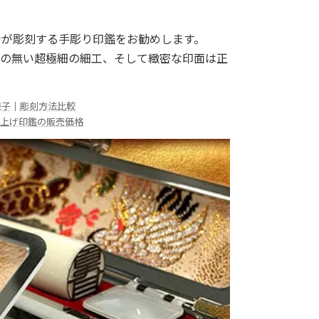
士が彫刻する手彫り印鑑をお勧めします。
の無い超極細の細工、そして緻密な印面は正
様子
｜
彫刻方法比較
仕上げ印鑑の販売価格