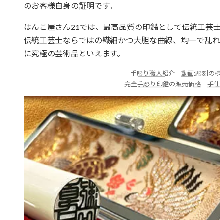
のお客様自身の証明です。
はんこ屋さん21では、最高品質の印鑑として伝統工芸
伝統工芸士ならではの繊細かつ大胆な曲線、均一で乱れ
に究極の芸術品といえます。
手彫り職人紹介
｜
動画:彫刻の
完全手彫り印鑑の販売価格
｜
手