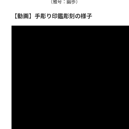
（雅号：幽歩）
【動画】手彫り印鑑彫刻の様子